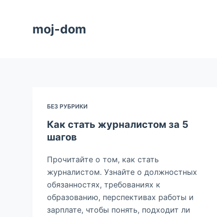
П
е
moj-dom
р
е
й
т
и
к
БЕЗ РУБРИКИ
с
Как стать журналистом за 5
о
шагов
д
е
Прочитайте о том, как стать
р
журналистом. Узнайте о должностных
ж
обязанностях, требованиях к
и
образованию, перспективах работы и
м
зарплате, чтобы понять, подходит ли
о